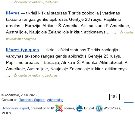
…
Žinduolių pavadinimų žodynas
lièvres
— tikrieji kiškiai statusas T sritis zoologija | vardynas
taksono rangas gentis apibrėžtis Gentyje 23 rūšys. Paplitimo
arealas – Eurazija, Afrika ir Š. Amerika. Aklimatizuoti P. Amerikoje,
Australijoje, Naujojoje Zelandijoje ir kitur. atitikmenys:… …
Žinduolių
pavadinimų žodynas
lièvres typiques
— tikrieji kiškiai statusas T sritis zoologija |
vardynas taksono rangas gentis apibrėžtis Gentyje 23 rūšys.
Paplitimo arealas – Eurazija, Afrika ir Š. Amerika. Aklimatizuoti P.
Amerikoje, Australijoje, Naujojoje Zelandijoje ir kitur. atitikmenys:…
…
Žinduolių pavadinimų žodynas
© Academic, 2000-2026
18+
Contact us:
Technical Support
,
Advertising
Dictionaries export
, created on PHP,
Joomla,
Drupal,
WordPress,
MODx.