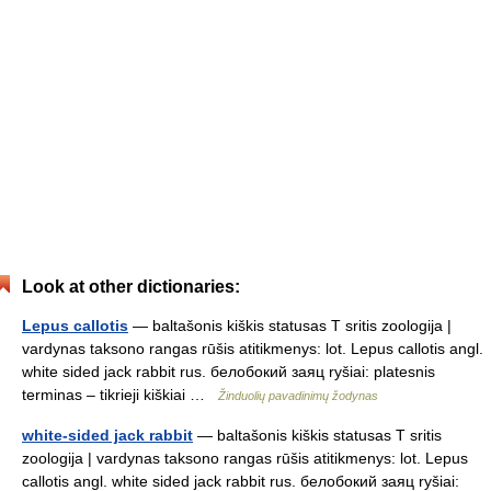
Look at other dictionaries:
Lepus callotis
— baltašonis kiškis statusas T sritis zoologija |
vardynas taksono rangas rūšis atitikmenys: lot. Lepus callotis angl.
white sided jack rabbit rus. белобокий заяц ryšiai: platesnis
terminas – tikrieji kiškiai …
Žinduolių pavadinimų žodynas
white-sided jack rabbit
— baltašonis kiškis statusas T sritis
zoologija | vardynas taksono rangas rūšis atitikmenys: lot. Lepus
callotis angl. white sided jack rabbit rus. белобокий заяц ryšiai: