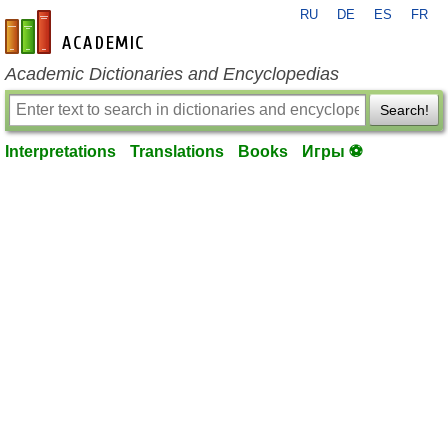
RU
DE
ES
FR
en-academic.com
Academic Dictionaries and Encyclopedias
Search!
Interpretations
Translations
Books
Игры ⚽