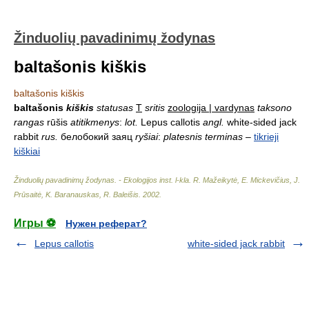
Žinduolių pavadinimų žodynas
baltašonis kiškis
baltašonis kiškis
baltašonis
kiškis
statusas
T
sritis
zoologija | vardynas
taksono
rangas
rūšis
atitikmenys
:
lot.
Lepus callotis
angl.
white-sided jack
rabbit
rus.
белобокий заяц
ryšiai
:
platesnis terminas
–
tikrieji
kiškiai
Žinduolių pavadinimų žodynas. - Ekologijos inst. l-kla
.
R. Mažeikytė, E. Mickevičius, J.
Prūsaitė, K. Baranauskas, R. Baleišis
.
2002
.
Игры ⚽
Нужен реферат?
Lepus callotis
white-sided jack rabbit