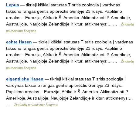
Lepus
— tikrieji kiškiai statusas T sritis zoologija | vardynas
taksono rangas gentis apibrėžtis Gentyje 23 rūšys. Paplitimo
arealas – Eurazija, Afrika ir Š. Amerika. Aklimatizuoti P. Amerikoje,
Australijoje, Naujojoje Zelandijoje ir kitur. atitikmenys:… …
Žinduolių
pavadinimų žodynas
echte Hasen
— tikrieji kiškiai statusas T sritis zoologija | vardynas
taksono rangas gentis apibrėžtis Gentyje 23 rūšys. Paplitimo
arealas – Eurazija, Afrika ir Š. Amerika. Aklimatizuoti P. Amerikoje,
Australijoje, Naujojoje Zelandijoje ir kitur. atitikmenys:… …
Žinduolių
pavadinimų žodynas
eigentliche Hasen
— tikrieji kiškiai statusas T sritis zoologija |
vardynas taksono rangas gentis apibrėžtis Gentyje 23 rūšys.
Paplitimo arealas – Eurazija, Afrika ir Š. Amerika. Aklimatizuoti P.
Amerikoje, Australijoje, Naujojoje Zelandijoje ir kitur. atitikmenys:…
…
Žinduolių pavadinimų žodynas