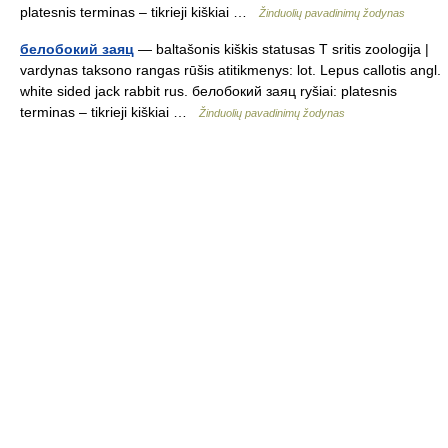
platesnis terminas – tikrieji kiškiai …
Žinduolių pavadinimų žodynas
белобокий заяц
— baltašonis kiškis statusas T sritis zoologija |
vardynas taksono rangas rūšis atitikmenys: lot. Lepus callotis angl.
white sided jack rabbit rus. белобокий заяц ryšiai: platesnis
terminas – tikrieji kiškiai …
Žinduolių pavadinimų žodynas